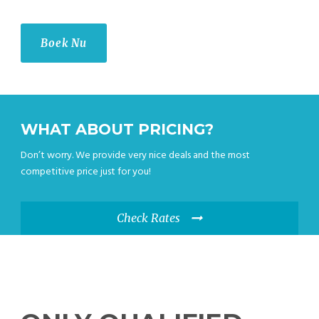
Boek Nu
WHAT ABOUT PRICING?
Don’t worry. We provide very nice deals and the most
competitive price just for you!
Check Rates