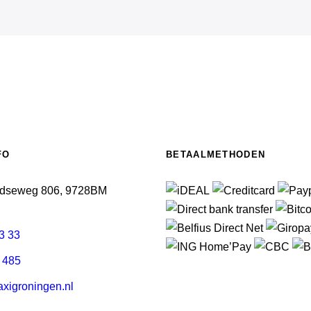
FO
BETAALMETHODEN
ldseweg 806, 9728BM
3 33
 485
xigroningen.nl