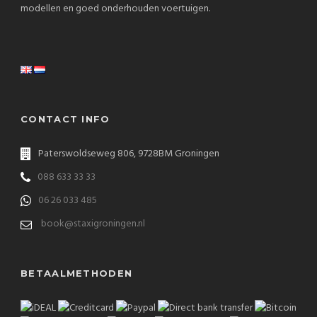
modellen en goed onderhouden voertuigen.
CONTACT INFO
Paterswoldseweg 806, 9728BM Groningen
088 633 33 33
06 26 033 485
book@staxigroningen.nl
BETAALMETHODEN