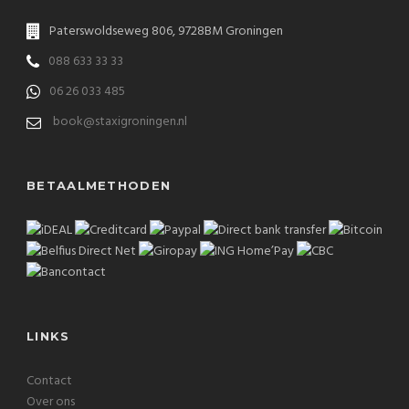
Paterswoldseweg 806, 9728BM Groningen
088 633 33 33
06 26 033 485
book@staxigroningen.nl
BETAALMETHODEN
LINKS
Contact
Over ons